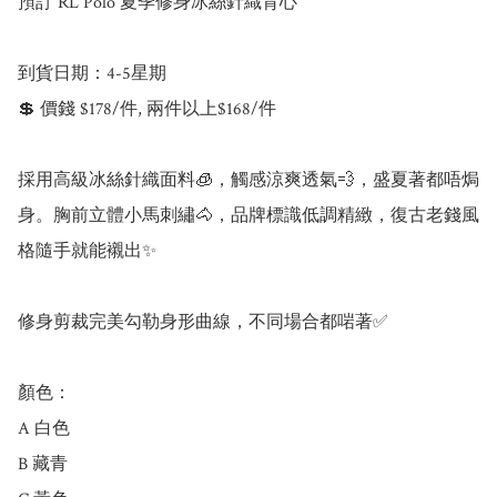
預訂 RL Polo 夏季修身冰絲針織背心

到貨日期：4-5星期

💲 價錢 $178/件, 兩件以上$168/件

採用高級冰絲針織面料🧊，觸感涼爽透氣💨，盛夏著都唔焗
身。胸前立體小馬刺繡🐴，品牌標識低調精緻，復古老錢風
格隨手就能襯出✨

修身剪裁完美勾勒身形曲線，不同場合都啱著✅

顏色：

A 白色 

B 藏青
