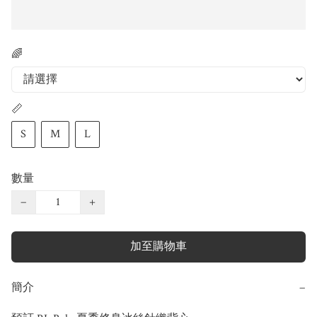
🌈
📏
S
M
L
數量
−
+
加至購物車
簡介
−