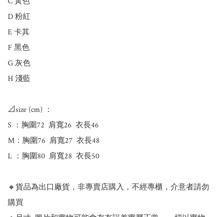
C 黃色

D 粉紅

E 卡其

F 黑色

G 灰色

H 淺藍

📐size (cm) ：

S ：胸圍72  肩寬26  衣長46 

M：胸圍76  肩寬27  衣長48 

L ：胸圍80  肩寬28  衣長50 

🔸貨品為出口廠貨，非專賣店購入，不經專櫃，介意者請勿
購買
