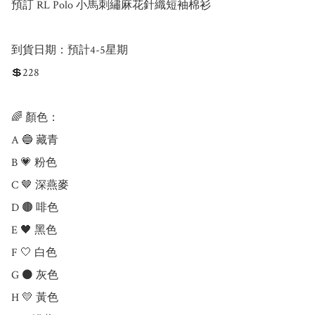
預訂 RL Polo 小馬刺繡麻花針織短袖棉衫 

到貨日期：預計4-5星期

💲228

🌈 顏色：

A 🔵 藏青

B 💗 粉色

C 🤎 深燕麥

D 🟤 啡色

E 🖤 黑色

F 🤍 白色

G ⚫ 灰色

H 💛 黃色
