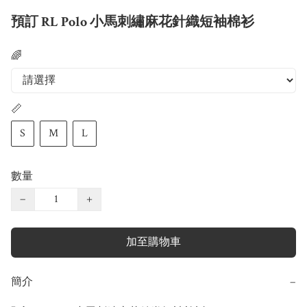
預訂 RL Polo 小馬刺繡麻花針織短袖棉衫
🌈
📏
S
M
L
數量
−
+
加至購物車
簡介
−