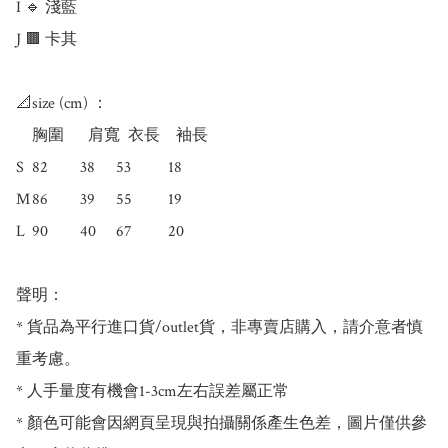
I 🔹 淺藍

J 🟫 卡其

📐size (cm) ：

    胸圍	  肩寬	衣長    袖長	

S	82	    38	 53	      18	

M	86	    39	 55	      19	

L	90	    40	 67	      20

聲明：

* 貨品為平行進口貨/outlet貨，非專賣店購入，請介意者慎
重考慮。

* 人手量度有機會1-3cm左右誤差屬正常

* 顏色可能會因網頁呈現與拍攝關係產生色差，圖片僅供參