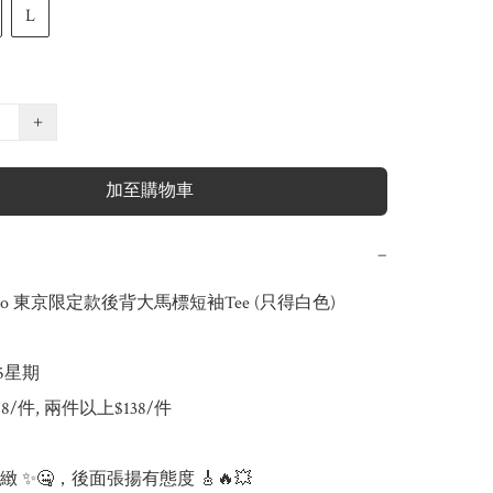
L
+
加至購物車
−
olo 東京限定款後背大馬標短袖Tee (只得白色)

-5星期

148/件, 兩件以上$138/件

 ✨🤐，後面張揚有態度 🎸🔥💥
