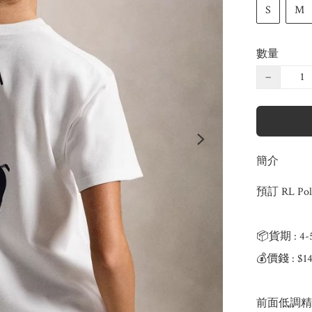
S
M
數量
−
簡介
預訂 RL P
📦貨期 : 4
💰價錢 : $
前面低調精緻