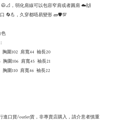
🧥📐，弱化肩線可以包容窄肩或者圓肩 ☁️🙌

🔄💪，久穿都唔易變形 🧱🛡️💯

色

：

  胸圍102  肩寬44  袖長20 

 胸圍106  肩寬45  袖長21 

  胸圍110  肩寬46  袖長22

行進口貨/outlet貨，非專賣店購入，請介意者慎重