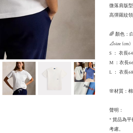
微落肩版型 
高彈羅紋領口 
🌈 顏色：白
📐size (cm) 
S ： 衣長64
M ：衣長66 
L ： 衣長68
🌸材質：棉

聲明：

* 貨品為平
考慮。
