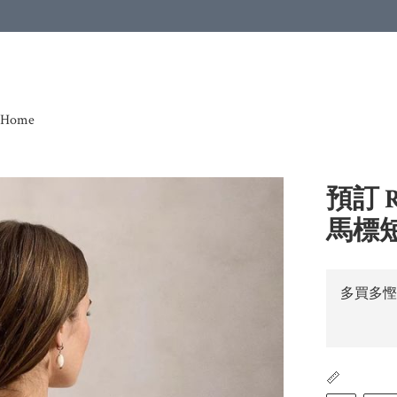
Home
預訂 
馬標短
多買多慳
📏