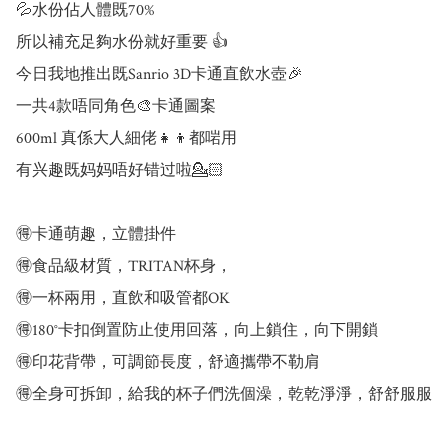
💦水份佔人體既70%

所以補充足夠水份就好重要 👍

今日我地推出既Sanrio 3D卡通直飲水壺🎉

一共4款唔同角色🎨卡通圖案

600ml 真係大人細佬👧👦都啱用

有兴趣既妈妈唔好错过啦💁🏻

🉐卡通萌趣，立體掛件

🉐食品級材質，TRITAN杯身，

🉐一杯兩用，直飲和吸管都OK

🉐180°卡扣倒置防止使用回落，向上鎖住，向下開鎖

🉐印花背帶，可調節長度，舒適攜帶不勒肩

🉐全身可拆卸，給我的杯子們洗個澡，乾乾淨淨，舒舒服服
