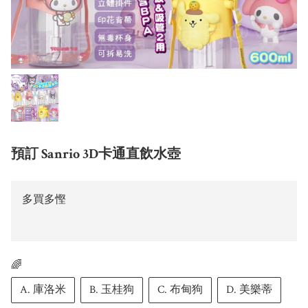
預訂 Sanrio 3D卡通直飲水壺
多買多慳
🌈
A. 庫洛米
B. 玉桂狗
C. 布甸狗
D. 美樂蒂