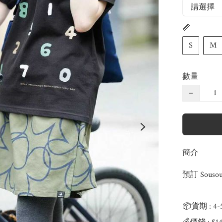
📏
S
M
數量
−
簡介
預訂 Souso
📦貨期 : 4