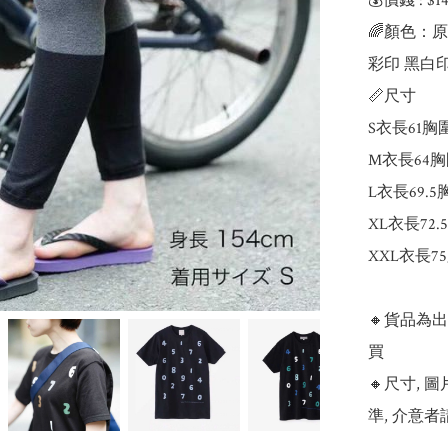
💰價錢 : $
🌈顏色：
彩印 黑白印
📏尺寸

S衣長61胸圍
M衣長64胸
L衣長69.5
XL衣長72.
XXL衣長75
🔸貨品為
買

🔸尺寸,
準, 介意者