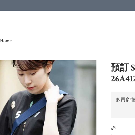
Home
預訂 S
26A41
多買多慳
🌈