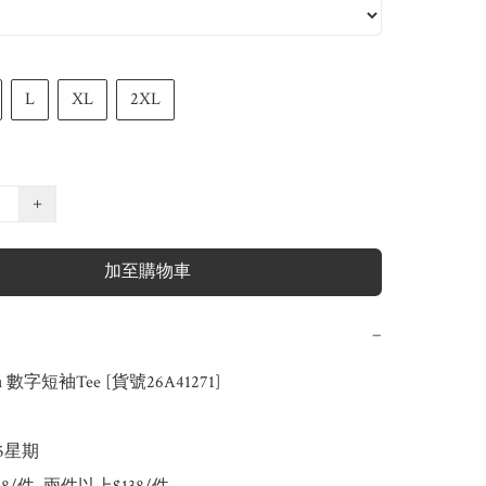
L
XL
2XL
+
加至購物車
−
u 數字短袖Tee [貨號26A41271]

-5星期
