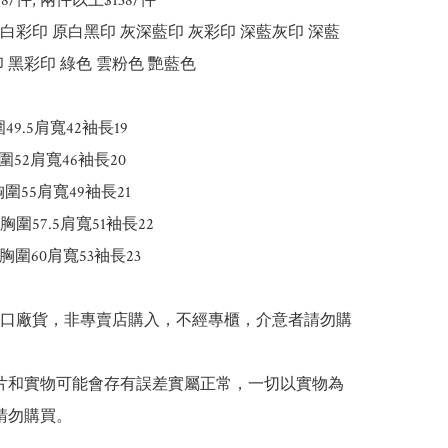
148/件, 兩件以上$138/件

原白彩印 原白黑印 灰深藍印 灰彩印 深藍灰印 深藍
 黑彩印 綠色 雲粉色 艷藍色

49.5肩寬42袖長19

圍52肩寬46袖長20

胸圍55肩寬49袖長21

5胸圍57.5肩寬51袖長22

胸圍60肩寬53袖長23

出口廠貨，非專賣店購入，不經專櫃，介意者請勿購
 圖片和實物可能會存有誤差實屬正常，一切以實物為
請勿購買。
