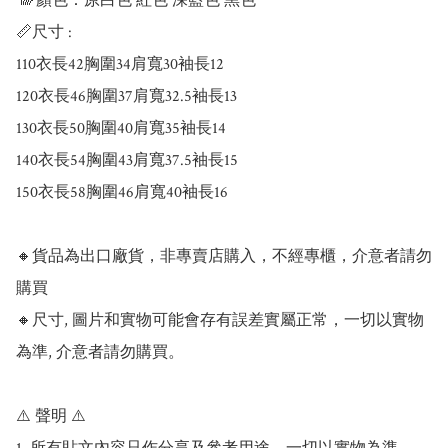
 🌈顏色：原白色 紅色 深藍色 黑色

📏尺寸 :

110衣長42胸圍34肩寬30袖長12

120衣長46胸圍37肩寬32.5袖長13

130衣長50胸圍40肩寬35袖長14

140衣長54胸圍43肩寬37.5袖長15

150衣長58胸圍46肩寬40袖長16

🔸貨品為出口廠貨，非專賣店購入，不經專櫃，介意者請勿
購買

🔸尺寸, 圖片和實物可能會存有誤差實屬正常，一切以實物
為準, 介意者請勿購買。

⚠️ 聲明 ⚠️
