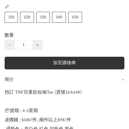
📏
110
120
130
140
150
數量
−
+
加至購物車
簡介
−
預訂 TNF兒童款短袖Tee [貨號26A448]

📦貨期 : 4-5星期

💰價錢 : $108/件, 兩件以上$98/件
