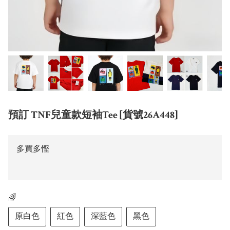
預訂 TNF兒童款短袖Tee [貨號26A448]
多買多慳
🌈
原白色
紅色
深藍色
黑色