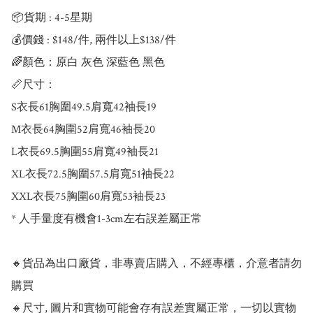
📦貨期 : 4-5星期

💰價錢 : $148/件, 兩件以上$138/件

🌈顏色：原白 灰色 深藍色 黑色

📏尺寸：

S衣長61胸圍49.5肩寬42袖長19

M衣長64胸圍52肩寬46袖長20

L衣長69.5胸圍55肩寬49袖長21

XL衣長72.5胸圍57.5肩寬51袖長22

XXL衣長75胸圍60肩寬53袖長23

* 人手量度有機會1-3cm左右誤差屬正常

🔸貨品為出口廠貨，非專賣店購入，不經專櫃，介意者請勿
購買

🔸尺寸, 圖片和實物可能會存有誤差實屬正常，一切以實物