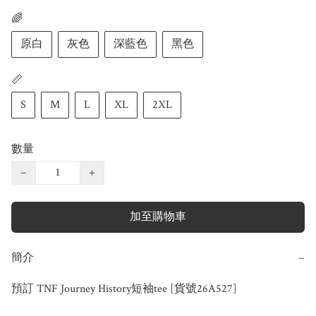
🌈
原白
灰色
深藍色
黑色
📏
S
M
L
XL
2XL
數量
−
+
加至購物車
簡介
−
預訂 TNF Journey History短袖tee [貨號26A527]
