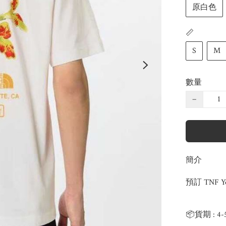
原白色
📏
S
M
數量
−
簡介
預訂 TNF Yo
📦貨期 : 4