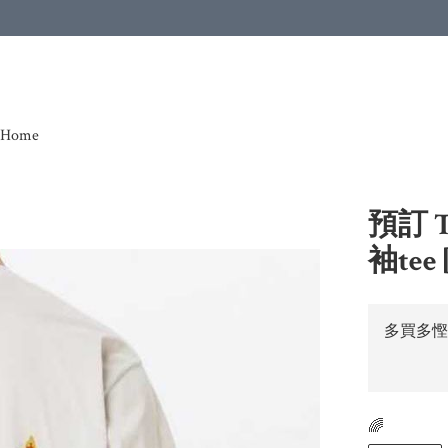
Home
預訂 TN
袖tee 
多買多慳
🌈