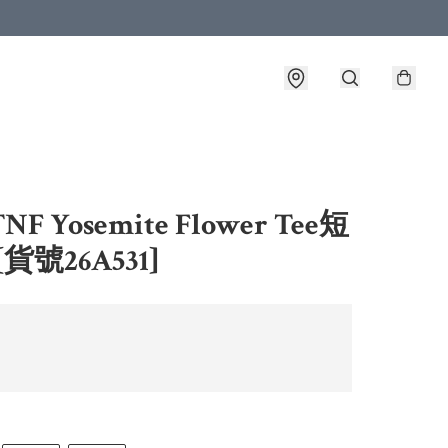
F Yosemite Flower Tee短
[貨號26A531]