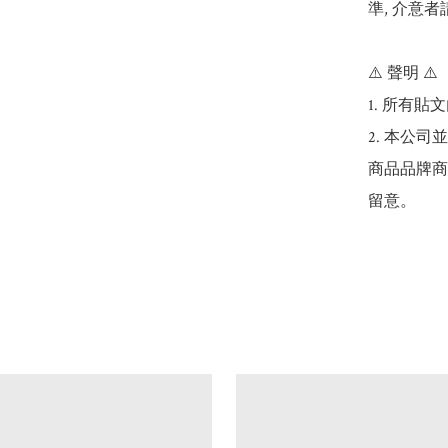
準, 介意者
⚠️ 聲明 ⚠️

1. 所有
2. 本公
商品品牌商
留意。