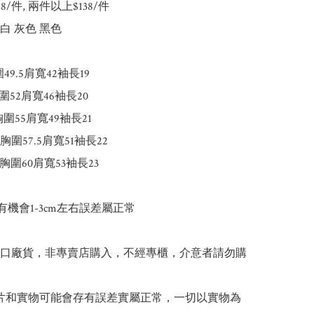
148/件, 兩件以上$138/件

白 灰色 黑色

49.5肩寬42袖長19

圍52肩寬46袖長20

胸圍55肩寬49袖長21

5胸圍57.5肩寬51袖長22

胸圍60肩寬53袖長23

有機會1-3cm左右誤差屬正常

出口廠貨，非專賣店購入，不經專櫃，介意者請勿購
 圖片和實物可能會存有誤差實屬正常，一切以實物為