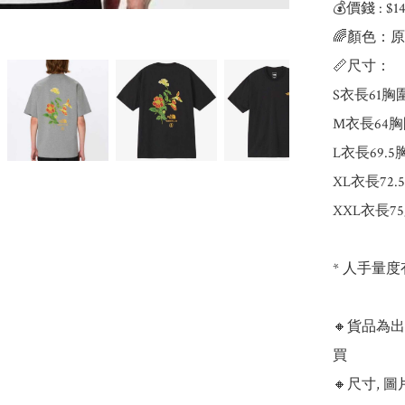
💰價錢 : $
🌈顏色：原
📏尺寸：

S衣長61胸圍
M衣長64胸
L衣長69.5
XL衣長72.
XXL衣長75
* 人手量度
🔸貨品為
買

🔸尺寸,