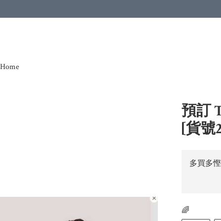
Home
預訂 TN
[貨號2
多買多慳
🌈