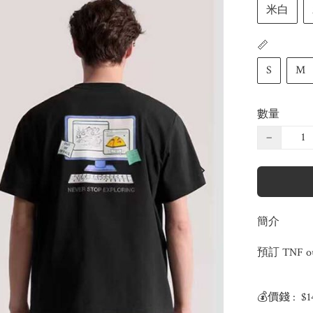
米白
📏
S
M
數量
−
簡介
預訂 TNF out
💰價錢 :  $