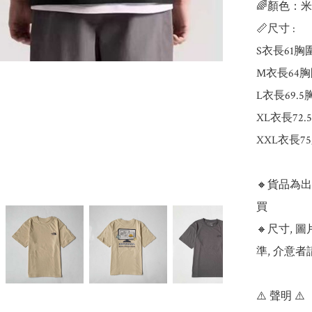
🌈顏色：米
📏尺寸 : 

S衣長61胸圍
M衣長64胸
L衣長69.5
XL衣長72.
XXL衣長75
🔸貨品為
買

🔸尺寸,
準, 介意者
⚠️ 聲明 ⚠️
