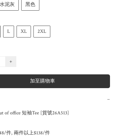
水泥灰
黑色
L
XL
2XL
+
加至購物車
−
 of office 短袖Tee [貨號26A513]

148/件, 兩件以上$138/件
