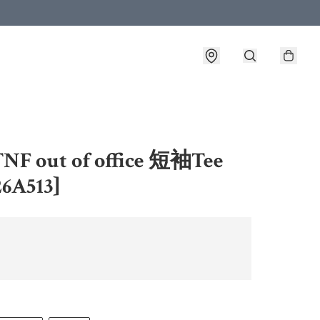
F out of office 短袖Tee
6A513]