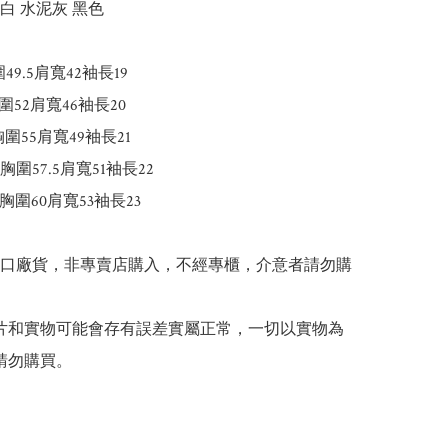
白 水泥灰 黑色

49.5肩寬42袖長19

圍52肩寬46袖長20

胸圍55肩寬49袖長21

5胸圍57.5肩寬51袖長22

胸圍60肩寬53袖長23

出口廠貨，非專賣店購入，不經專櫃，介意者請勿購
 圖片和實物可能會存有誤差實屬正常，一切以實物為
請勿購買。
