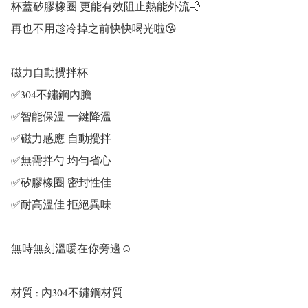
杯蓋矽膠橡圈 更能有效阻止熱能外流💨

再也不用趁冷掉之前快快喝光啦😘

磁力自動攪拌杯

✅304不鏽鋼內膽

✅智能保溫 一鍵降溫

✅磁力感應 自動攪拌

✅無需拌勺 均勻省心

✅矽膠橡圈 密封性佳

✅耐高溫佳 拒絕異味

無時無刻溫暖在你旁邊☺️

材質 : 內304不鏽鋼材質
