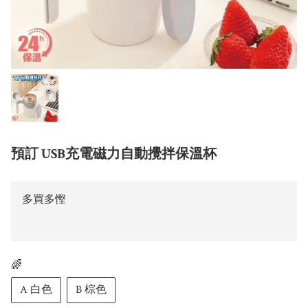
預訂 USB充電磁力自動攪拌保溫杯
多買多慳
🌈
A 白色
B 棕色