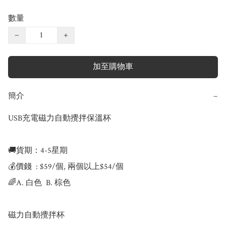
數量
−
+
加至購物車
簡介
−
USB充電磁力自動攪拌保溫杯

🚚貨期：4-5星期

💰價錢  : $59/個, 兩個以上$54/個

🌈A. 白色  B. 棕色

磁力自動攪拌杯
