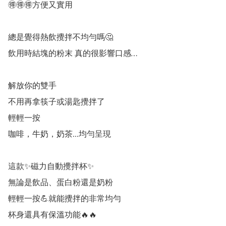
🉐️🉐️🉐️方便又實用  

總是覺得熱飲攪拌不均勻嗎🤔

飲用時結塊的粉末 真的很影響口感…

解放你的雙手

不用再拿筷子或湯匙攪拌了

輕輕一按

咖啡，牛奶，奶茶...均勻呈現

這款✨磁力自動攪拌杯✨ 

無論是飲品、蛋白粉還是奶粉

輕輕一按💪就能攪拌的非常均勻

杯身還具有保溫功能🔥🔥
