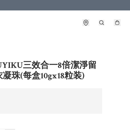
UYIKU三效合一8倍潔淨留
凝珠(每盒10gx18粒装)