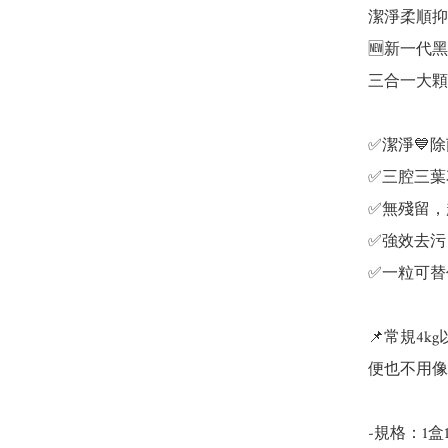
潔淨柔順抑菌
🆕新一代
三合一大顆粒
✅潔淨💙除
✅三腔三葉
✅無殘留，
✅強效去污
✅一粒可替
📌常規4k
便也不用像
-規格：1盒1