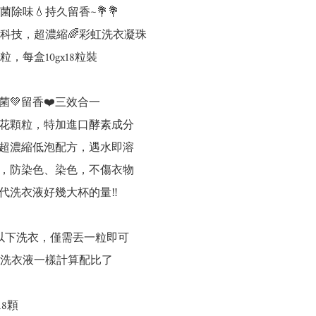
除味💧持久留香~💐💐

黑科技，超濃縮🌈彩虹洗衣凝珠

，每盒10gx18粒裝

菌💚留香❤️三效合一

花顆粒，特加進口酵素成分

超濃縮低泡配方，遇水即溶

，防染色、染色，不傷衣物

代洗衣液好幾大杯的量‼️

g以下洗衣，僅需丟一粒即可

洗衣液一樣計算配比了

8顆
