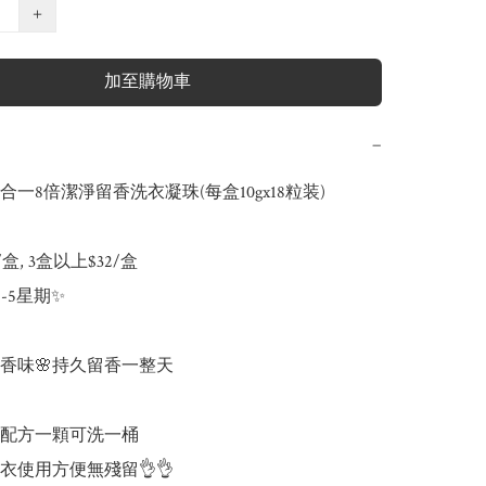
+
加至購物車
−
效合一8倍潔淨留香洗衣凝珠(每盒10gx18粒装)

/盒, 3盒以上$32/盒

-5星期✨

香味🌸持久留香一整天 

配方一顆可洗一桶

使用方便無殘留👌👌
