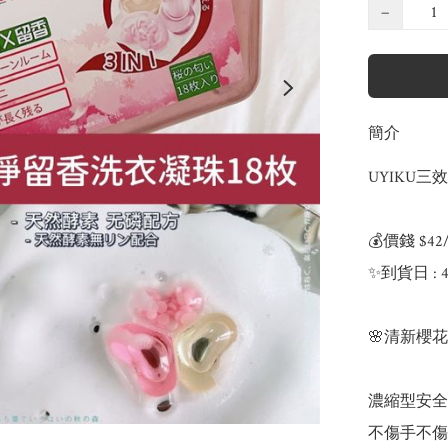
−
簡介
UYIKU三
💰價錢 $42
✨到貨日 : 4
🌸清新櫻花
濃縮型安全
不傷手不傷衣