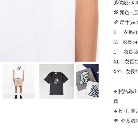
💰價錢 : $
🌈 顏色 :
📏 尺寸(cm):
S      衣
M    衣長
L      衣
XL    衣長
XXL  衣長
🔸貨品為
買

🔸尺寸,
準, 介意者