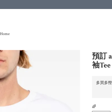
Home
預訂 a
袖Tee
多買多慳
🌈