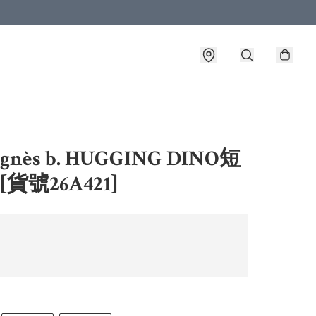
gnès b. HUGGING DINO短
 [貨號26A421]