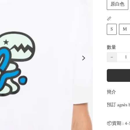
原白色
📏
S
M
數量
−
簡介
預訂 agnès 
📦貨期 : 4