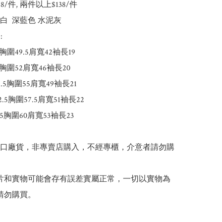
148/件, 兩件以上$138/件

 原白  深藍色 水泥灰



長61胸圍49.5肩寬42袖長19

64胸圍52肩寬46袖長20

長69.5胸圍55肩寬49袖長21

72.5胸圍57.5肩寬51袖長22

75胸圍60肩寬53袖長23

出口廠貨，非專賣店購入，不經專櫃，介意者請勿購
 圖片和實物可能會存有誤差實屬正常，一切以實物為
請勿購買。
