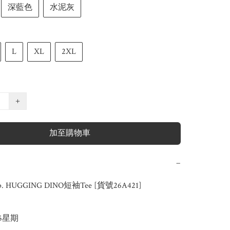
深藍色
水泥灰
L
XL
2XL
+
加至購物車
−
b. HUGGING DINO短袖Tee [貨號26A421]

-5星期
