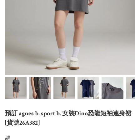
預訂 agnes b. sport b. 女裝Dino恐龍短袖連身裙
[貨號26A382]
🌈