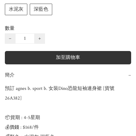
水泥灰
深藍色
數量
−
+
加至購物車
簡介
−
預訂 agnes b. sport b. 女裝Dino恐龍短袖連身裙 [貨號
26A382]

📦貨期 : 4-5星期

💰價錢 : $168/件
