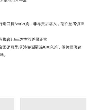
 尼龍, 3% 牛皮

行進口貨/outlet貨，非專賣店購入，請介意者慎重
有機會1-3cm左右誤差屬正常

能會因網頁呈現與拍攝關係產生色差，圖片僅供參
準。