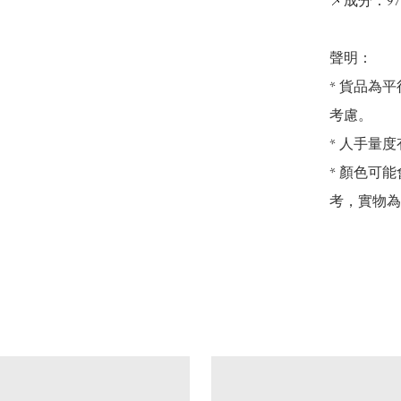
📌成分：97%
聲明：

* 貨品為平
考慮。

* 人手量度
* 顏色可
考，實物為