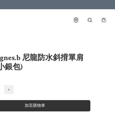
agnes.b 尼龍防水斜揹單肩
小銀包)
+
加至購物車