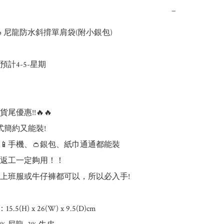
−
s.b 尼龍防水斜揹單肩袋(附小銀包) 

計4-5-星期

貨尾優惠!!🔥🔥

式簡約又能裝!

📱手機、👛銀包、紙巾通通都能裝

返工一定夠用！！

文上班服或牛仔褲都可以，所以必入手! 

 ：15.5(H) x 26(W) x 9.5(D)cm
