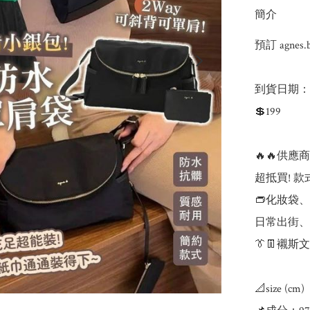
簡介
預訂 agne
到貨日期：預
💲199

🔥🔥供應商
超抵買! 款
👝化妝袋、
日常出街、
👔👖襯斯
📐size (cm)