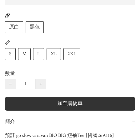
🌈
原白
黑色
📏
S
M
L
XL
2XL
數量
−
+
加至購物車
簡介
−
預訂 go slow caravan BIO BIG 短袖Tee [貨號26A116]
