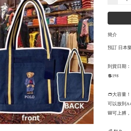
簡介
預訂 日本樂
到貨日期：4
💲198

👝大容量
可以放到A4 /
🎒可上膊