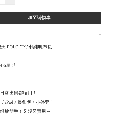
加至購物車
−
天 POLO 牛仔刺繡帆布包 

-5星期

！日常出街都啱用！

 iPad / 長銀包 / 小外套！

，解放雙手！又靚又實用～
