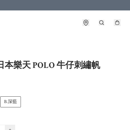
日本樂天 POLO 牛仔刺繡帆
B.深藍
+