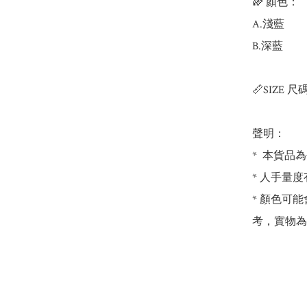
🌈 顏色：

A.淺藍

B.深藍

📏SIZE 尺碼
聲明：

*  本貨品
* 人手量度
* 顏色可
考，實物為