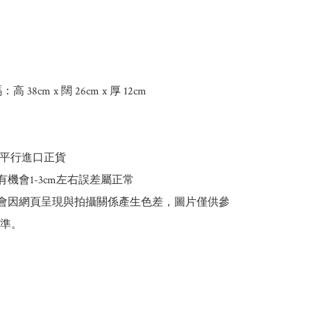
：高 38cm x 闊 26cm x 厚 12cm

為平行進口正貨

有機會1-3cm左右誤差屬正常

能會因網頁呈現與拍攝關係產生色差，圖片僅供參
準。