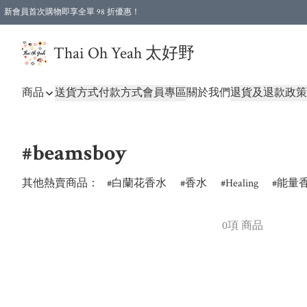
新會員首次購物即享全單 98 折優惠！
特選會員可享全單低至 96 折優惠！
Thai Oh Yeah 太好野
商品
送貨方式
付款方式
會員專區
關於我們
退貨及退款政策
#beamsboy
其他熱賣商品：
白蘭花香水
香水
Healing
能量
0項 商品