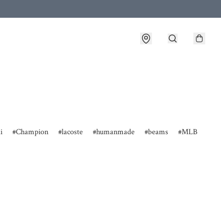
i
Champion
lacoste
humanmade
beams
MLB
fre